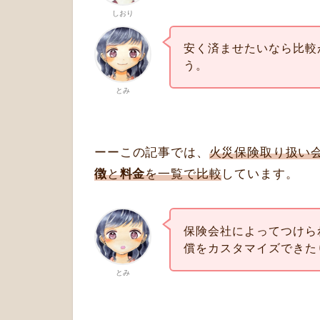
しおり
安く済ませたいなら比較
う。
とみ
ーーこの記事では、
火災保険取り扱い
徴
と
料金
を一覧で比較
しています。
保険会社によってつけら
償をカスタマイズできた
とみ