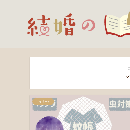
― 
マイホーム