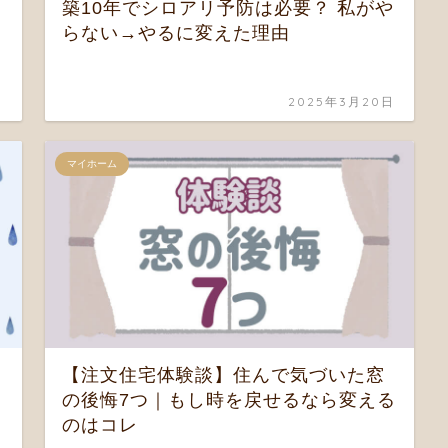
築10年でシロアリ予防は必要？ 私がや
こ
らない→やるに変えた理由
日
2025年3月20日
マイホーム
【注文住宅体験談】住んで気づいた窓
の後悔7つ｜もし時を戻せるなら変える
のはコレ