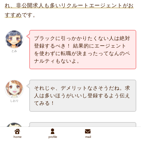
れ、非公開求人も多いリクルートエージェントがお
すすめ
です。
ブラックに引っかかりたくない人は絶対
登録するべき！ 結果的にエージェント
とみ
を使わずに転職が決まったってなんのペ
ナルティもないよ。
それじゃ、デメリットなさそうだね。求
人は多いほうがいいし登録するよう伝え
しおり
てみる！
初めての転職で自分の方向性が定まって
home
profile
mail
なかったから、リクルートエージェント