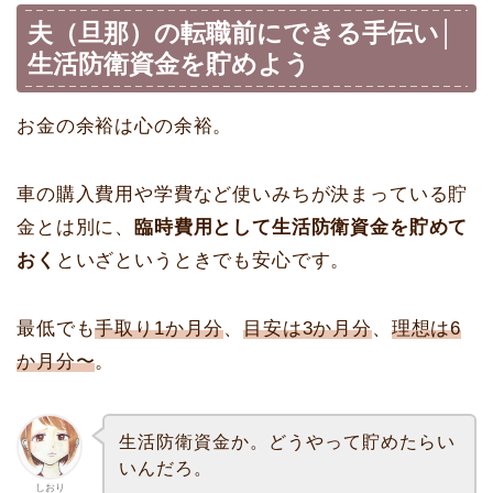
夫（旦那）の転職前にできる手伝い│
生活防衛資金を貯めよう
お金の余裕は心の余裕。
車の購入費用や学費など使いみちが決まっている貯
金とは別に、
臨時費用として生活防衛資金を貯めて
おく
といざというときでも安心です。
最低でも
手取り1か月分
、
目安は3か月分
、
理想は6
か月分〜
。
生活防衛資金か。どうやって貯めたらい
いんだろ。
しおり